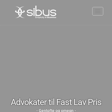
Toggle
navigati
Advokater til Fast Lav Pris
- Gentofte og omegn -