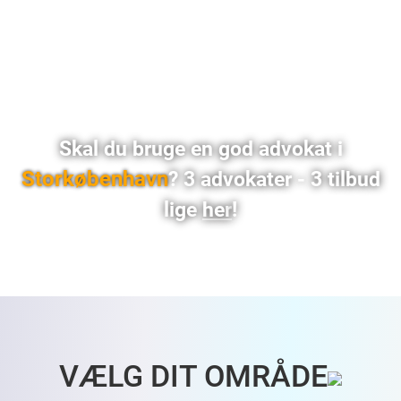
Skal du bruge en god advokat i
Storkøbenhavn
? 3 advokater - 3 tilbud
lige
her
!
Advokat København • Advokat Amager • Advokat Frederiksberg • Dygtig Advokat København • Dygtig Advokat Amager • Dygtig Advokat Frederiksberg • Billig Advokat København • Billig
Advokat Amager • Billig Advokat Frederiksberg • Advokater København • Advokater Amager • Advokater Frederiksberg • Advokater Vesterbro København • Advokater Østerbro
København • Advokater Nørrebro København • Advokater Nordhavn København • Advokater Amager København • Advokater Frederiksberg København
VÆLG DIT OMRÅDE