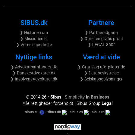
SIBUS.dk
Partnere
❯ Historien om
❯ Partneradgang
❯ Missionen er
❯ Opret en gratis profil
❯ Vores superhelte
❯ LEGAL 360°
Nyttige links
Værd at vide
❯ Advokatsamfundet.dk
❯ Gratis og uforpligtende
❯ DanskeAdvokater.dk
❯ Databeskyttelse
❯ InsolvensAdvokater.dk
❯ Selskabsoplysninger
© 2014-
26 •
Sibus
|
Simplicity
in Business
Alle rettigheder forbeholdt | Sibus Group
Legal
sibus.eu
•
sibus.dk
•
sibus.es
•
sibus.ro
•