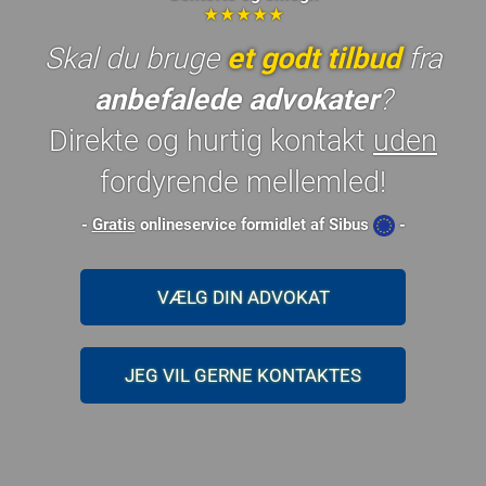
★★★★★
Skal du bruge
et godt tilbud
fra
anbefalede advokater
?
Direkte og hurtig kontakt
uden
fordyrende mellemled!
-
Gratis
onlineservice formidlet af Sibus
-
VÆLG DIN ADVOKAT
JEG VIL GERNE KONTAKTES