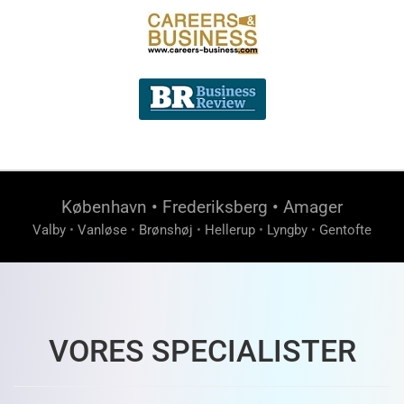
København
•
Frederiksberg
•
Amager
Valby
•
Vanløse
•
Brønshøj
•
Hellerup
•
Lyngby
•
Gentofte
VORES SPECIALISTER