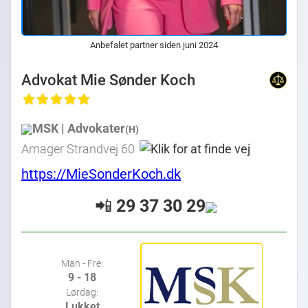
Anbefalet partner siden juni 2024
Advokat Mie Sønder Koch
MSK | Advokater
(H)
Amager Strandvej 60
https://MieSonderKoch.dk
📲
29 37 30 29
Man - Fre:
9 - 18
Lørdag:
Lukket