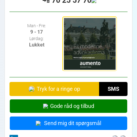
📲
70 25 57 70
Man - Fre:
9 - 17
Lørdag:
Lukket
Tryk for a ringe op
SMS
Gode råd og tilbud
Send mig dit spørgsmål