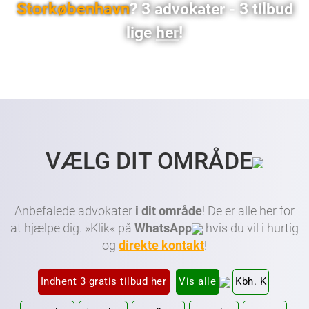
Storkøbenhavn
? 3 advokater - 3 tilbud
lige
her
!
Advokat København • Advokat Amager • Advokat Frederiksberg • Dygtig Advokat København • Dygtig Advokat Amager • Dygtig Advokat Frederiksberg • Billig Advokat København • Billig
Advokat Amager • Billig Advokat Frederiksberg • Advokater København • Advokater Amager • Advokater Frederiksberg • Advokater Vesterbro København • Advokater Østerbro
København • Advokater Nørrebro København • Advokater Nordhavn København • Advokater Amager København • Advokater Frederiksberg København
VÆLG DIT OMRÅDE
Anbefalede advokater
i dit område
! De er alle her for
at hjælpe dig. »Klik« på
WhatsApp
hvis du vil i hurtig
og
direkte kontakt
!
Indhent 3 gratis tilbud
her
Vis alle
Kbh. K