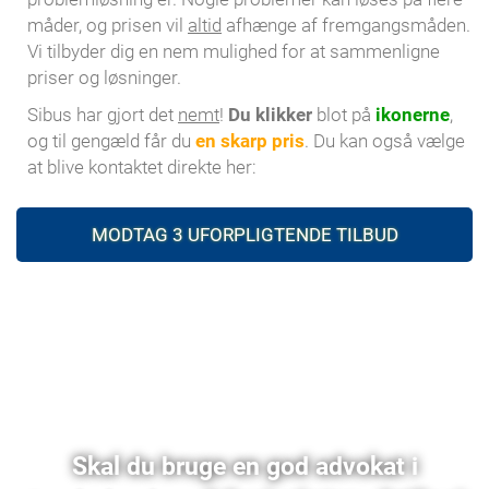
måder, og prisen vil
altid
afhænge af fremgangsmåden.
Vi tilbyder dig en nem mulighed for at sammenligne
priser og løsninger.
Sibus har gjort det
nemt
!
Du klikker
blot på
ikonerne
,
og til gengæld får du
en skarp pris
. Du kan også vælge
at blive kontaktet direkte her:
MODTAG 3 UFORPLIGTENDE TILBUD
Skal du bruge en god advokat i