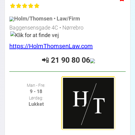
Holm/Thomsen • Law/Firm
Baggensensgade 4C • Nørrebro
https://HolmThomsenLaw.com
📲
21 90 80 06
Man - Fre:
9 - 18
Lørdag:
Lukket