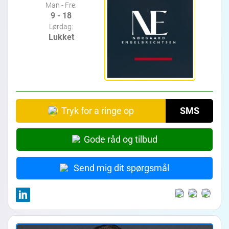
Man - Fre:
9 - 18
Lørdag:
Lukket
Tryk for a ringe op
SMS
Gode råd og tilbud
Send mig dit spørgsmål