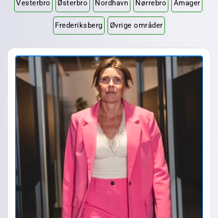
Vesterbro
Østerbro
Nordhavn
Nørrebro
Amager
Frederiksberg
Øvrige områder