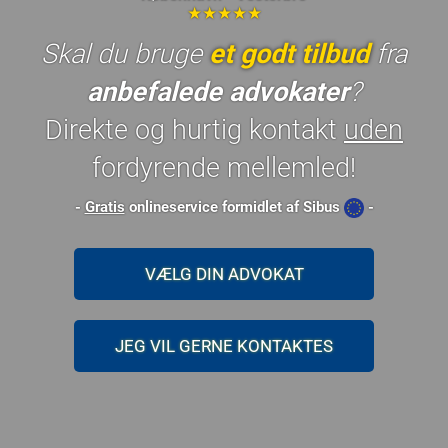
★★★★★
Skal du bruge
et godt tilbud
fra
anbefalede advokater
?
Direkte og hurtig kontakt
uden
fordyrende mellemled!
-
Gratis
onlineservice formidlet af Sibus
-
VÆLG DIN ADVOKAT
JEG VIL GERNE KONTAKTES