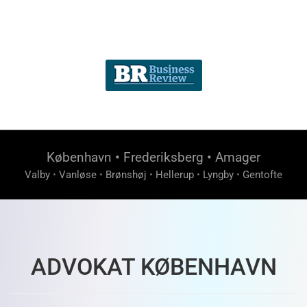
København
•
Frederiksberg
•
Amager
Valby
•
Vanløse
•
Brønshøj
•
Hellerup
•
Lyngby
•
Gentofte
ADVOKAT KØBENHAVN