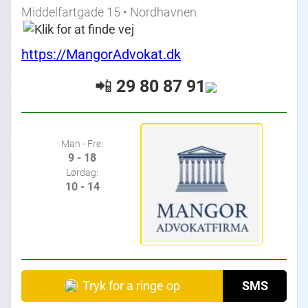
Middelfartgade 15 • Nordhavnen
https://MangorAdvokat.dk
📲
29 80 87 91
Man - Fre:
9 - 18
Lørdag:
10 - 14
Tryk for a ringe op
SMS